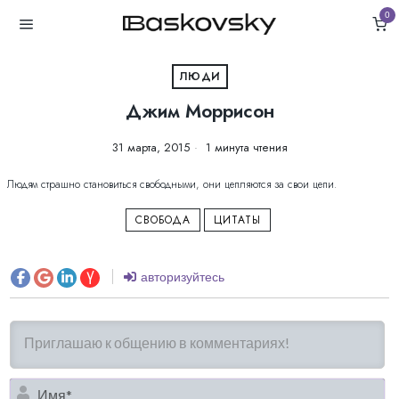
0
ЛЮДИ
Джим Моррисон
31 марта, 2015
1 минута чтения
Людям страшно становиться свободными, они цепляются за свои цепи.
СВОБОДА
ЦИТАТЫ
авторизуйтесь
И