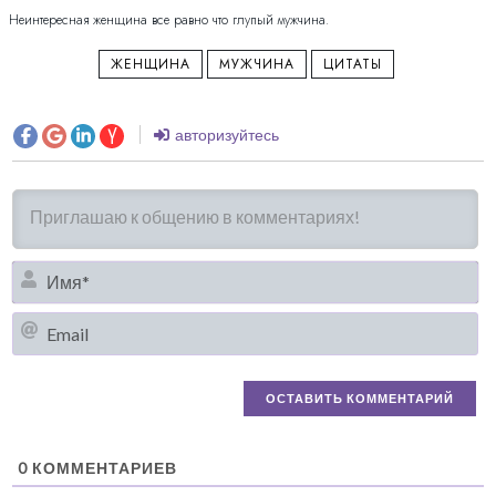
Неинтересная женщина все равно что глупый мужчина.
ЖЕНЩИНА
МУЖЧИНА
ЦИТАТЫ
авторизуйтесь
И
Em
0
КОММЕНТАРИЕВ