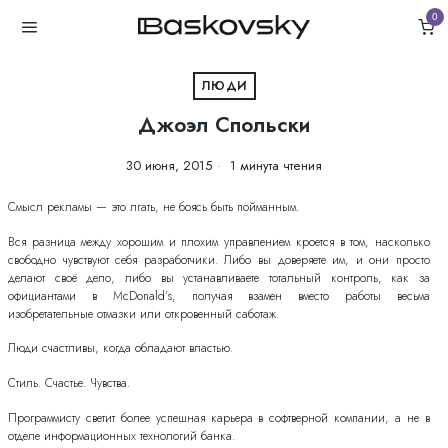
0
ЛЮДИ
Джоэл Спольски
30 июня, 2015
1 минута чтения
Смысл рекламы — это лгать, не боясь быть пойманным.
Вся разница между хорошим и плохим управлением кроется в том, насколько
свободно чувствуют себя разработчики. Либо вы доверяете им, и они просто
делают своё дело, либо вы устанавливаете тотальный контроль, как за
официантами в McDonald’s, получая взамен вместо работы весьма
изобретательные отмазки или откровенный саботаж.
Люди счастливы, когда обладают властью.
Стиль. Счастье. Чувства.
Программисту светит более успешная карьера в софтверной компании, а не в
отделе информационных технологий банка.