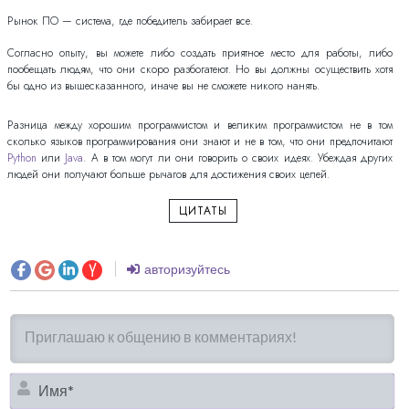
Рынок ПО — система, где победитель забирает все.
Согласно опыту, вы можете либо создать приятное место для работы, либо
пообещать людям, что они скоро разбогатеют. Но вы должны осуществить хотя
бы одно из вышесказанного, иначе вы не сможете никого нанять.
Разница между хорошим программистом и великим программистом не в том
сколько языков программирования они знают и не в том, что они предпочитают
Python
или
Java
. А в том могут ли они говорить о своих идеях. Убеждая других
людей они получают больше рычагов для достижения своих целей.
ЦИТАТЫ
авторизуйтесь
И