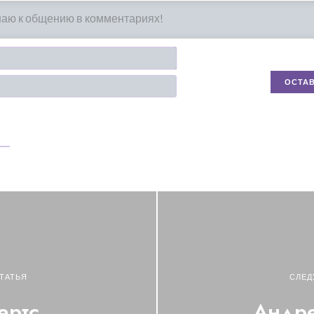
Имя*
Email
ТАТЬЯ
СЛЕД
ертс
Андре