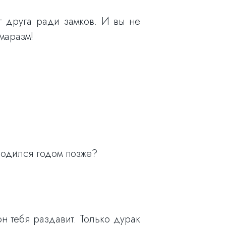
г друга ради замков. И вы не
 маразм!
родился годом позже?
он тебя раздавит. Только дурак