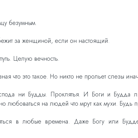
мцу безумным.
ежит за женщиной, если он настоящий.
путь. Целую вечность.
ая что это такое. Но никто не прольет слезы инач
оспода ни Будды. Проклятья. И Боги и Будда 
но любоваться на людей что мрут как мухи. Будь п
ряться в любые времена. Даже Богу или Будд