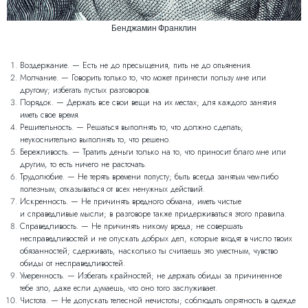
Бенджамин Франклин
Воздержание. — Есть не до пресыщения, пить не до опьянения.
Молчание. — Говорить только то, что может принести пользу мне или
другому; избегать пустых разговоров.
Порядок. — Держать все свои вещи на их местах; для каждого занятия
иметь свое время.
Решительность. — Решаться выполнять то, что должно сделать;
неукоснительно выполнять то, что решено.
Бережливость. — Тратить деньги только на то, что приносит благо мне или
другим, то есть ничего не расточать.
Трудолюбие. — Не терять времени попусту; быть всегда занятым чем-либо
полезным; отказываться от всех ненужных действий.
Искренность. — Не причинять вредного обмана, иметь чистые
и справедливые мысли; в разговоре также придерживаться этого правила.
Справедливость. — Не причинять никому вреда; не совершать
несправедливостей и не опускать добрых дел, которые входят в число твоих
обязанностей; сдерживать, насколько ты считаешь это уместным, чувство
обиды от несправедливостей.
Умеренность. — Избегать крайностей; не держать обиды за причиненное
тебе зло, даже если думаешь, что оно того заслуживает.
Чистота. — Не допускать телесной нечистоты; соблюдать опрятность в одежде