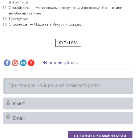
и в жилище.
Спокойствие. — Не волноваться по пустякам и по поводу обычных или
неизбежных случаев.
Целомудрие.
Скромность. — Подражать Иисусу и Сократу.
КУЛЬТУРА
авторизуйтесь
И
Em