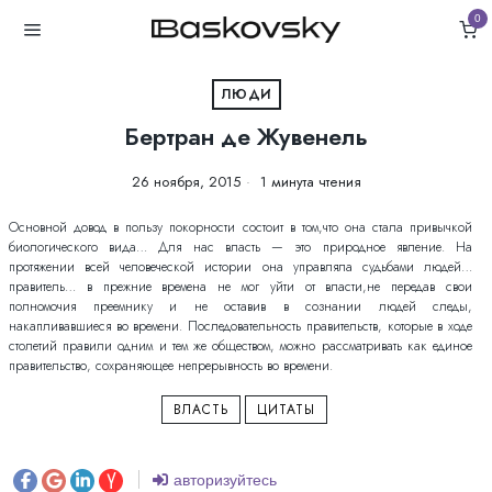
0
ЛЮДИ
Бертран де Жувенель
26 ноября, 2015
1 минута чтения
Основной довод в пользу покорности состоит в том,что она стала привычкой
биологического вида… Для нас власть — это природное явление. На
протяжении всей человеческой истории она управляла судьбами людей…
правитель… в прежние времена не мог уйти от власти,не передав свои
полномочия преемнику и не оставив в сознании людей следы,
накапливавшиеся во времени. Последовательность правительств, которые в ходе
столетий правили одним и тем же обществом, можно рассматривать как единое
правительство, сохраняющее непрерывность во времени.
ВЛАСТЬ
ЦИТАТЫ
авторизуйтесь