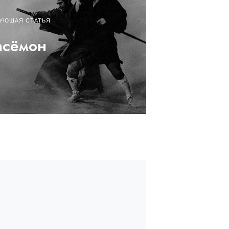
УЮЩАЯ СТАТЬЯ
асёмон