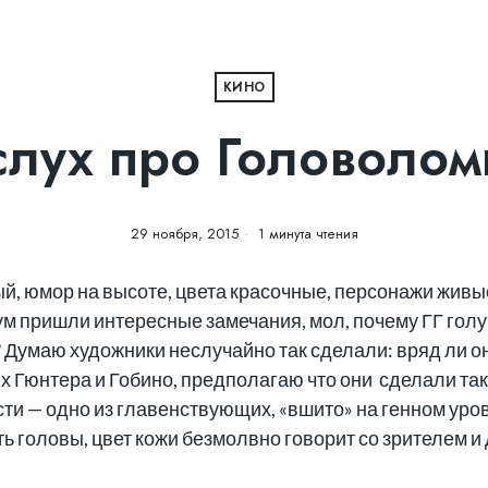
КИНО
слух про Головолом
29 ноября, 2015
1 минута чтения
й, юмор на высоте, цвета красочные, персонажи живые
 ум пришли интересные замечания, мол, почему ГГ гол
 Думаю художники неслучайно так сделали: вряд ли 
х Гюнтера и Гобино, предполагаю что они сделали так
и — одно из главенствующих, «вшито» на генном уров
ь головы, цвет кожи безмолвно говорит со зрителем и 