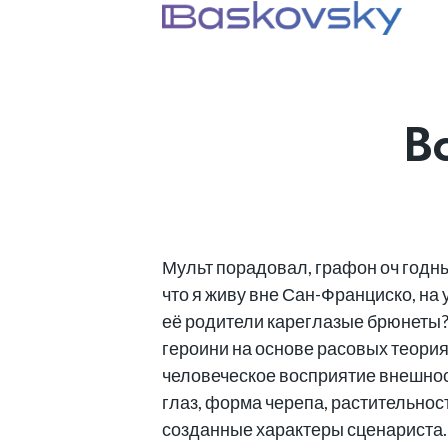
В
Мульт порадовал, графон оч годны
что я живу вне Сан-Франциско, на
её родители кареглазые брюнеты?
героини на основе расовых теория
человеческое восприятие внешност
глаз, форма черепа, растительност
созданные характеры сценариста.