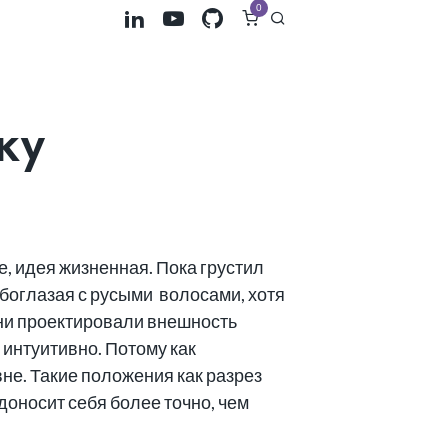
0
ку
, идея жизненная. Пока грустил
убоглазая с русыми волосами, хотя
они проектировали внешность
 интуитивно. Потому как
не. Такие положения как разрез
доносит себя более точно, чем