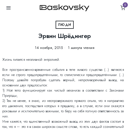
0
ЛЮДИ
Эрвин Шрёдингер
14 ноября, 2015
1 минута чтения
Жизнь питается негативной энтропией.
Все пространсвенно-временные события в теле живого существа (…) являются
если не строго предопределёнными, то статистически предопределёнными. (…)
Поэтому давайте попробуем сделать верный, непротиворечивый вывод на
основании двух предпосылок:
1) Моё тело функционирует как чистый механизм в соответствии с Законами
Природы;
2) Тем не менее, я знаю, из неопровержимого прямого опыта, что я направляю
его движения, последствия которых я предвижу, а в случае, если они окажутся
роковыми и исключительно важными, то беру на себя полную ответственность за
них.
Мне кажется, что единственный возможный вывод из этих двух фактов состоит в
том, что я — это я в самом широком смысле слова, то есть каждый сознательный