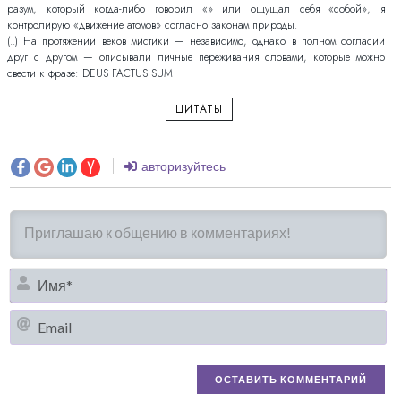
разум, который когда-либо говорил «» или ощущал себя «собой», я
контролирую «движение атомов» согласно законам природы.
(..) На протяжении веков мистики — независимо, однако в полном согласии
друг с другом — описывали личные переживания словами, которые можно
свести к фразе: DEUS FACTUS SUM
ЦИТАТЫ
авторизуйтесь
И
Em