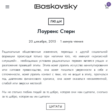
0
ЛЮДИ
Лоуренс Стерн
20 декабря, 2015
1 минута чтения
Радикальные общественные изменения, переходы к другой социальной
формации происходят только при наличии того, что именуют «кризисной
ситуацией»… необходимым условием радикальных перемен является упадок и
разложение правящей элиты. Элита может утратить искусство манипулирования
или силовое превосходство, она может лишиться уверенности в себе и
сплоченности, может утратить контакт с теми, кто не входит в элиту, прогнуться
под давлением финансового кризиса; она может оказаться некомпетентной,
слабой или зверски жестокой.
Мы не столько любим людей за то добро, которое они нам сделали, сколько
за то добро, которое мы им сделали.
ЦИТАТЫ