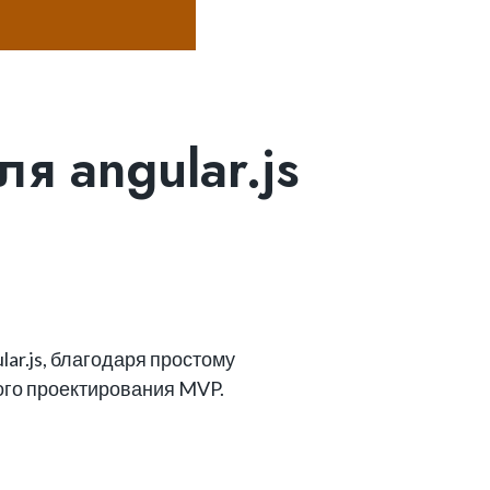
я angular.js
lar.js, благодаря простому
ого проектирования MVP.