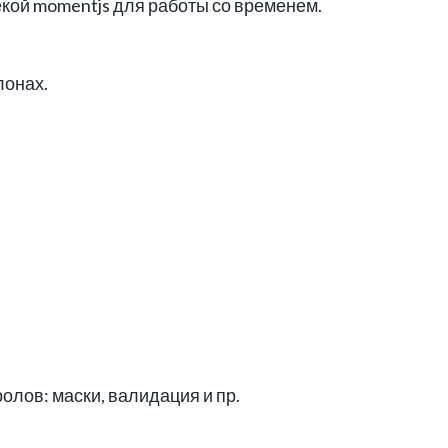
кой momentjs для работы со временем.
лонах.
олов: маски, валидация и пр.