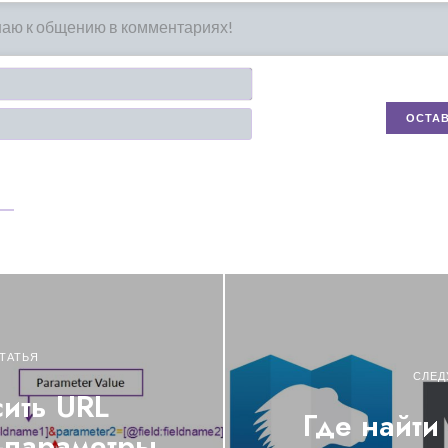
Имя*
Email
ТАТЬЯ
СЛЕД
ить URL
Где найти
-параметры