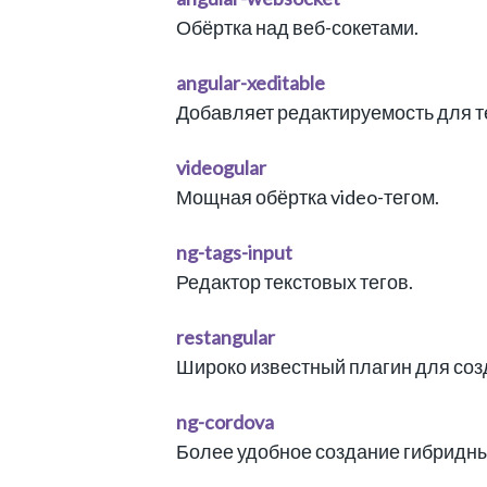
Обёртка над веб-сокетами.
angular-xeditable
Добавляет редактируемость для т
videogular
Мощная обёртка video-тегом.
ng-tags-input
Редактор текстовых тегов.
restangular
Широко известный плагин для со
ng-cordova
Более удобное создание гибридны