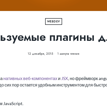
WEBDEV
ьзуемые плагины дл
12 декабря, 2015
1 минута чтения
на
нативных веб-компонентах
и
JSX
, но фреймворк angu
 до сих пор остается удобным инструментом для быстр
JavaScript.