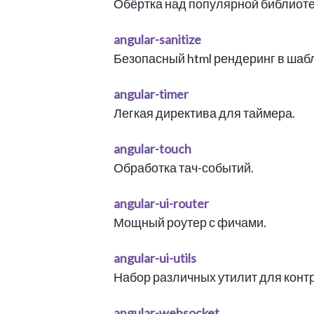
Обёртка над популярной библиоте
angular-sanitize
Безопасный html рендеринг в шаб
angular-timer
Легкая директива для таймера.
angular-touch
Обработка тач-событий.
angular-ui-router
Мощный роутер с фичами.
angular-ui-utils
Набор различных утилит для контр
angular-websocket