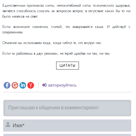
Единственным признаком силы, непоколебимой силы психического здоровья,
является способность сносить за вопросом вопрос в отсутствие каких бы то ни
было намёков на ответ.
Если возникают сомнения, считай, что заваривается каша. И действуй с
опережением.
Отчаяние мы испытываем тогда, когда гибнут те, кто внутри нас.
Если ты работаешь в двух режимах, не теряй драйва ни там, ни там.
ЦИТАТЫ
авторизуйтесь
И