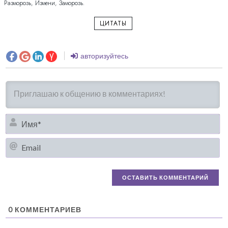
Разморозь, Измени, Заморозь.
ЦИТАТЫ
авторизуйтесь
И
Em
0
КОММЕНТАРИЕВ