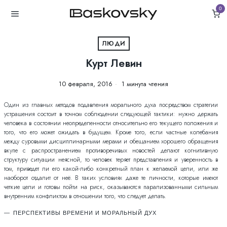
0
ЛЮДИ
Курт Левин
10 февраля, 2016
1 минута чтения
Один из главных методов подавления морального духа посредством стратегии
устрашения состоит в точном соблюдении следующей тактики: нужно держать
человека в состоянии неопределенности относительно его текущего положения и
того, что его может ожидать в будущем. Кроме того, если частные колебания
между суровыми дисциплинарными мерами и обещанием хорошего обращения
вкупе с распространением противоречивых новостей делают когнитивную
структуру ситуации неясной, то человек теряет представления и уверенность в
том, приведет ли его какой-либо конкретный план к желаемой цели, или же
наоборот отдалит от неё. В таких условиях даже те личности, которые имеют
четкие цели и готовы пойти на риск, оказываются парализованными сильным
внутренним конфликтом в отношении того, что следует делать.
ПЕРСПЕКТИВЫ ВРЕМЕНИ И МОРАЛЬНЫЙ ДУХ