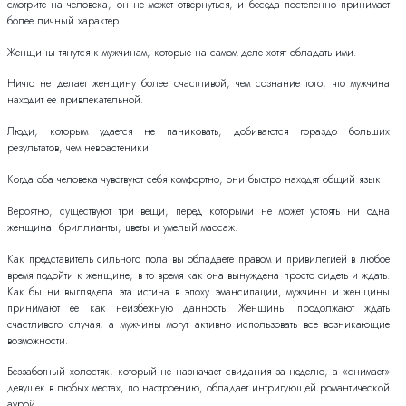
смотрите на человека, он не может отвернуться, и беседа постепенно принимает
более личный характер.
Женщины тянутся к мужчинам, которые на самом деле хотят обладать ими.
Ничто не делает женщину более счастливой, чем сознание того, что мужчина
находит ее привлекательной.
Люди, которым удается не паниковать, добиваются гораздо больших
результатов, чем неврастеники.
Когда оба человека чувствуют себя комфортно, они быстро находят общий язык.
Вероятно, существуют три вещи, перед которыми не может устоять ни одна
женщина: бриллианты, цветы и умелый массаж.
Как представитель сильного пола вы обладаете правом и привилегией в любое
время подойти к женщине, в то время как она вынуждена просто сидеть и ждать.
Как бы ни выглядела эта истина в эпоху эмансипации, мужчины и женщины
принимают ее как неизбежную данность. Женщины продолжают ждать
счастливого случая, а мужчины могут активно использовать все возникающие
возможности.
Беззаботный холостяк, который не назначает свидания за неделю, а «снимает»
девушек в любых местах, по настроению, обладает интригующей романтической
аурой.