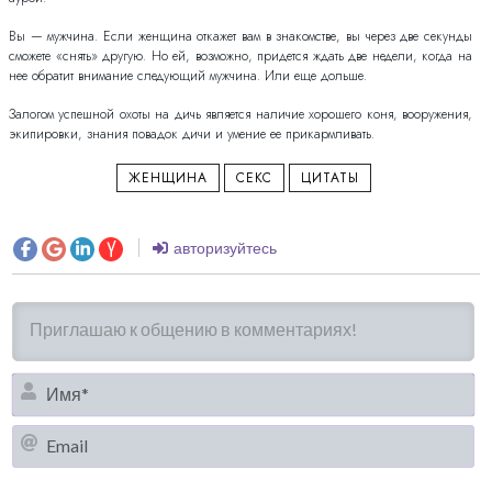
Вы — мужчина. Если женщина откажет вам в знакомстве, вы через две секунды
сможете «снять» другую. Но ей, возможно, придется ждать две недели, когда на
нее обратит внимание следующий мужчина. Или еще дольше.
Залогом успешной охоты на дичь является наличие хорошего коня, вооружения,
экипировки, знания повадок дичи и умение ее прикармливать.
ЖЕНЩИНА
СЕКС
ЦИТАТЫ
авторизуйтесь
И
Em