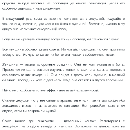
средства выводят человека из состояния душевного равновесия, делая его
особенно уязвимым и незащищенным.
В следующий раз, когда вы захотите познакомиться с девушкой, подумайте о
том, что она, возможно, уже давно не была с мужчиной. Возможно, именно в эту
минуту она испытывает сексуальный голод.
Если вы не дразните женщину эротическими словами, ей становится скучно.
Все женщины обожают давать советы. Им нравится ощущать, что они проявляют
заботу о вас. Это чувство делает их более значимыми в собственных глазах.
Женщины — весьма осторожные создания. Они не хотят испытывать боль..
Прежде чем женщина решится вступить в контакт с вами, она должна поверить в
серьезность ваших намерений. Она придет в ярость, если мужчина, выдавший
ей аванс, последний момент даст деру. Тогда она окажется в глупом положении.
Ничто не способствует успеху эффективнее вашей естественности.
Скажите девушке, что у нее самые очаровательные уши, какие вам когда-либо
доводилось видеть, и вы завоюете ее симпатию. Это произойдет даже в том
случае, если вы покривили душой.
Самое важное при знакомстве — визуальный контакт. Разговаривая с
женщиной, не отводите взгляда от нее глаз. Это похоже на гипноз: пока вы