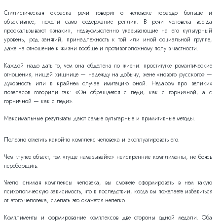
Стилистическая окраска речи говорит о человеке гораздо больше и
объективнее, нежели само содержание реплик. В речи человека всегда
проскальзывают «знаки», недвусмысленно указывающие на его культурный
уровень, род занятий, принадлежность к той или иной социальной группе,
даже на отношение к жизни вообще и противоположному полу в частности.
Каждой надо дать то, чем она обделена по жизни: проститутке романтические
отношения, нищей хищнице — надежду на добычу, жене «нового русского» —
духовность или в крайнем случае имитацию оной. Недаром про великих
ловеласов говорили так: «Он обращается с леди, как с горничной, а с
горничной — как с леди».
Максимальные результаты дают самые вульгарные и примитивные методы.
Полезно отметить какой-то комплекс человека и эксплуатировать его.
Чем глупее объект, тем «гуще намазывайте» неискренние комплименты, не боясь
переборщить.
Умело снимая комплексы человека, вы сможете сформировать в нем такую
психологическую зависимость, что в последствии, когда вы пожелаете избавиться
от этого человека, сделать это окажется нелегко.
Комплименты и формирование комплексов две стороны одной медали. Оба