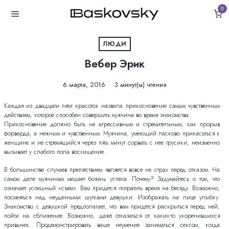
0
ЛЮДИ
Вебер Эрик
6 марта, 2016
3 минут(ы) чтения
Каждая из двадцати пяти красоток назвала прикосновение самым чувственным
действием, которое способен совершить мужчина во время знакомства.
Прикосновение должно быть не агрессивным и стремительным, как прорыв
форварда, а нежным и чувственным. Мужчина, умеющий ласково прикасаться к
женщине и не стремящийся через пять минут сорвать с нее трусики, неизменно
вызывает у слабого пола восхищение.
В большинстве случаев препятствием является вовсе не страх перед отказом. На
самом деле мужчинам мешает боязнь успеха. Почему? Задумайтесь о том, что
означает успешный «съем». Вам придется потратить время на беседу. Возможно,
посмеяться над неудачными шутками девушки. Изображать на лице улыбку.
Знакомство с девушкой предполагает, что вам придется раскрыться перед ней,
пойти на сближение. Возможно, даже отказаться от каких-то укоренившихся
привычек. Продемонстрировать ваше неумение заниматься сексом, когда