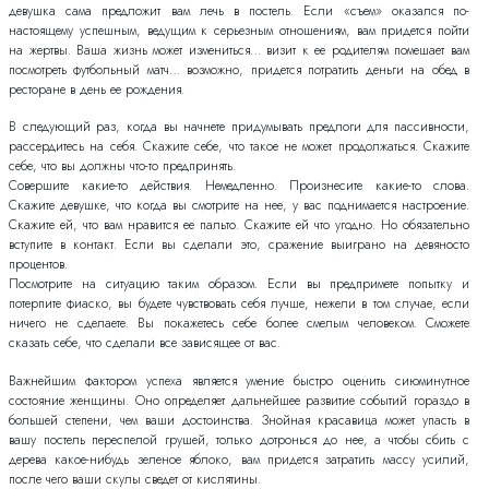
девушка сама предложит вам лечь в постель. Если «съем» оказался по-
настоящему успешным, ведущим к серьезным отношениям, вам придется пойти
на жертвы. Ваша жизнь может измениться… визит к ее родителям помешает вам
посмотреть футбольный матч… возможно, придется потратить деньги на обед в
ресторане в день ее рождения.
В следующий раз, когда вы начнете придумывать предлоги для пассивности,
рассердитесь на себя. Скажите себе, что такое не может продолжаться. Скажите
себе, что вы должны что-то предпринять.
Совершите какие-то действия. Немедленно. Произнесите какие-то слова.
Скажите девушке, что когда вы смотрите на нее, у вас поднимается настроение.
Скажите ей, что вам нравится ее пальто. Скажите ей что угодно. Но обязательно
вступите в контакт. Если вы сделали это, сражение выиграно на девяносто
процентов.
Посмотрите на ситуацию таким образом. Если вы предпримете попытку и
потерпите фиаско, вы будете чувствовать себя лучше, нежели в том случае, если
ничего не сделаете. Вы покажетесь себе более смелым человеком. Сможете
сказать себе, что сделали все зависящее от вас.
Важнейшим фактором успеха является умение быстро оценить сиюминутное
состояние женщины. Оно определяет дальнейшее развитие событий гораздо в
большей степени, чем ваши достоинства. Знойная красавица может упасть в
вашу постель переспелой грушей, только дотронься до нее, а чтобы сбить с
дерева какое-нибудь зеленое яблоко, вам придется затратить массу усилий,
после чего ваши скулы сведет от кислятины.