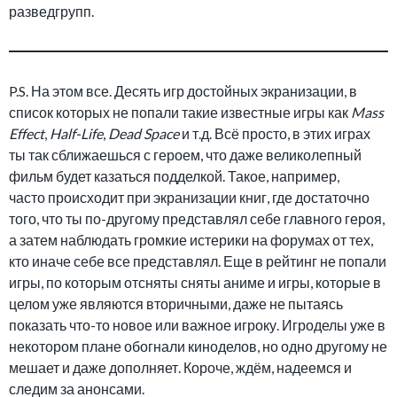
разведгрупп.
P.S. На этом все. Десять игр достойных экранизации, в
список которых не попали такие известные игры как
Mass
Effect
,
Half-Life
,
Dead Space
и т.д. Всё просто, в этих играх
ты так сближаешься с героем, что даже великолепный
фильм будет казаться подделкой. Такое, например,
часто происходит при экранизации книг, где достаточно
того, что ты по-другому представлял себе главного героя,
а затем наблюдать громкие истерики на форумах от тех,
кто иначе себе все представлял. Еще в рейтинг не попали
игры, по которым отсняты сняты аниме и игры, которые в
целом уже являются вторичными, даже не пытаясь
показать что-то новое или важное игроку. Игроделы уже в
некотором плане обогнали киноделов, но одно другому не
мешает и даже дополняет. Короче, ждём, надеемся и
следим за анонсами.