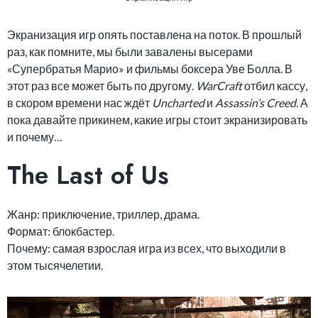
Экранизация игр опять поставлена на поток. В прошлый
раз, как помните, мы были завалены высерами
«Супербратья Марио» и фильмы боксера Уве Болла. В
этот раз все может быть по другому.
WarCraft
отбил кассу,
в скором времени нас ждёт
Uncharted
и
Assassin’s Creed.
А
пока давайте прикинем, какие игры стоит экранизировать
и почему…
The Last of Us
Жанр: приключение, триллер, драма.
Формат: блокбастер.
Почему: самая взрослая игра из всех, что выходили в
этом тысячелетии.