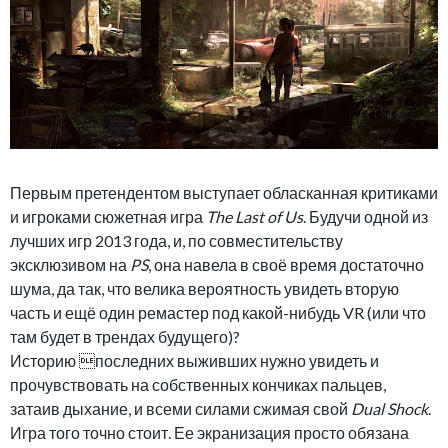
Первым претендентом выступает обласканная критиками
и игроками сюжетная игра
The Last of Us
. Будучи одной из
лучших игр 2013 года, и, по совместительству
эксклюзивом на
PS
, она навела в своё время достаточно
шума, да так, что велика вероятность увидеть вторую
часть и ещё один ремастер под какой-нибудь VR (или что
там будет в трендах будущего)?
Историю последних выживших нужно увидеть и
прочувствовать на собственных кончиках пальцев,
затаив дыхание, и всеми силами сжимая свой
Dual Shock
.
Игра того точно стоит. Ее экранизация просто обязана