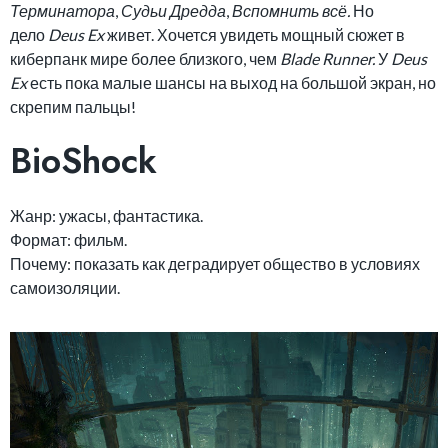
Терминатора
,
Судьи Дредда
,
Вспомнить всё.
Но
дело
Deus Ex
живет. Хочется увидеть мощный сюжет в
киберпанк мире более близкого, чем
Blade Runner.
У
Deus
Ex
есть пока малые шансы на выход на большой экран, но
скрепим пальцы!
BioShock
Жанр: ужасы, фантастика.
Формат: фильм.
Почему: показать как деградирует общество в условиях
самоизоляции.