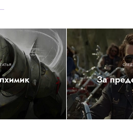
ТАТЬЯ
СЛЕД
алхимик
За пред