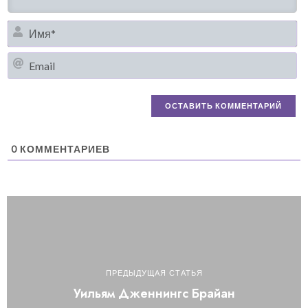
И
Em
0
КОММЕНТАРИЕВ
ПРЕДЫДУЩАЯ СТАТЬЯ
Уильям Дженнингс Брайан