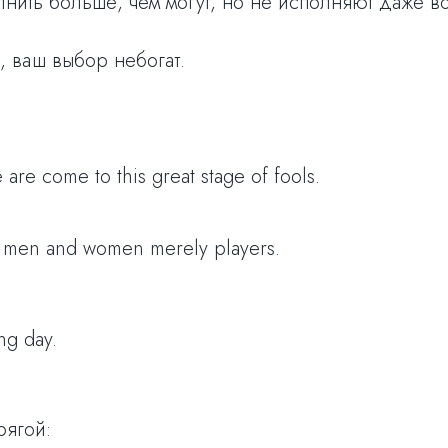
нить больше, чем могут, но не исполняют даже в
, ваш выбор небогат.
re come to this great stage of fools.
the men and women merely players.
g day.
рягой: