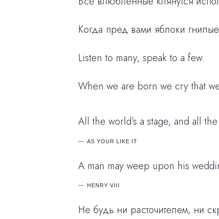
Все влюбленные клянутся испол
Когда пред вами яблоки гнилые
Listen to many, speak to a few.
When we are born we cry that we a
All the world’s a stage, and all 
AS YOUR LIKE IT
A man may weep upon his weddin
HENRY VIII
Не будь ни расточителем, ни ск