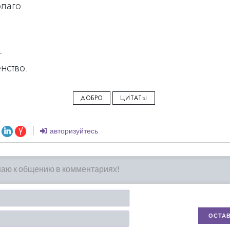
лаго.
—
нство.
ДОБРО
ЦИТАТЫ
авторизуйтесь
Имя*
Email