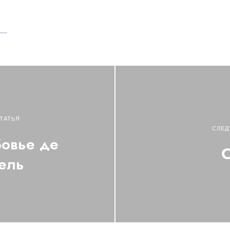
ТАТЬЯ
СЛЕД
Бовье де
С
ель