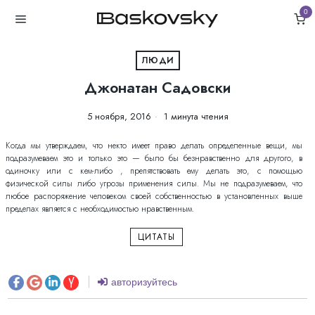
0
ЛЮДИ
Джонатан Садовски
5 ноября, 2016
1 минута чтения
Когда мы утверждаем, что некто имеет право делать определенные вещи, мы
подразумеваем это и только это — было бы безнравственно для другого, в
одиночку или с кем-либо , препятствовать ему делать это, с помощью
физической силы либо угрозы применения силы. Мы не подразумеваем, что
любое распоряжение человеком своей собственностью в установленных выше
пределах является с необходимостью нравственным.
ЦИТАТЫ
авторизуйтесь