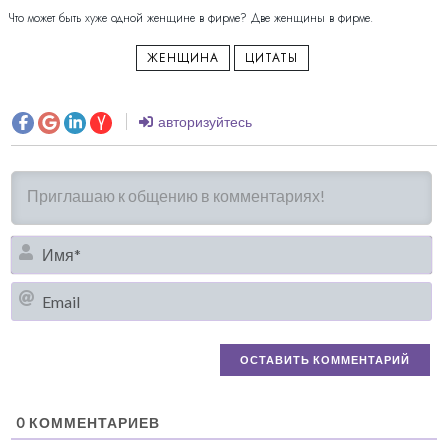
Что может быть хуже одной женщине в фирме? Две женщины в фирме.
ЖЕНЩИНА
ЦИТАТЫ
авторизуйтесь
И
Em
0
КОММЕНТАРИЕВ