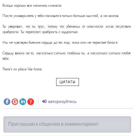
Всегда хорошо все начинать сначала.
После университета у тебя становится только больше мыслей, а не мозгов.
Ты уверовал, что ты трус, потому что убегаешь от опасности из-за отсутствия
храбрости. Ты перепутал храбрость с мудростью.
Мы не чувствуем биения сердца до тех пор, пока оно не перестает биться.
Сердцу важно не то, насколько сильно любишь ты, а насколько сильно любят
тебя.
There’s no place like home.
ЦИТАТЫ
авторизуйтесь