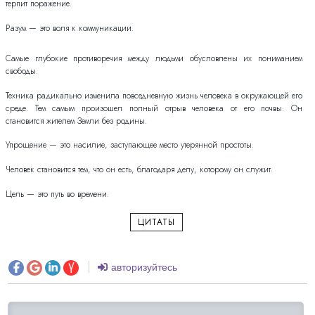
терпит поражение.
Разум — это воля к коммуникации.
Самые глубокие противоречия между людьми обусловлены их пониманием
свободы.
Техника радикально изменила повседневную жизнь человека в окружающей его
среде. Тем самым произошел полный отрыв человека от его почвы. Он
становится жителем Земли без родины.
Упрощение — это насилие, заступающее место утерянной простоты.
Человек становится тем, что он есть, благодаря делу, которому он служит.
Цель — это путь во времени.
ЦИТАТЫ
авторизуйтесь