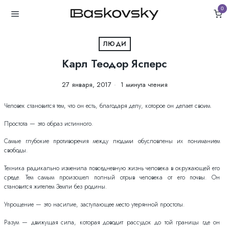
0
ЛЮДИ
Карл Теодор Ясперс
27 января, 2017
1 минута чтения
Человек становится тем, что он есть, благодаря делу, которое он делает своим.
Простота — это образ истинного.
Самые глубокие противоречия между людьми обусловлены их пониманием
свободы.
Техника радикально изменила повседневную жизнь человека в окружающей его
среде. Тем самым произошел полный отрыв человека от его почвы. Он
становится жителем Земли без родины.
Упрощение — это насилие, заступающее место утерянной простоты.
Разум — движущая сила, которая доводит рассудок до той границы где он