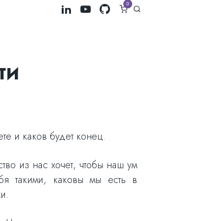
0
ти
ете и каков будет конец.
тво из нас хочет, чтобы наш ум
бя такими, каковы мы есть в
и.