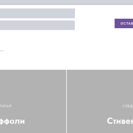
Имя*
Email
ТАТЬЯ
СЛЕД
оффоли
Стиве