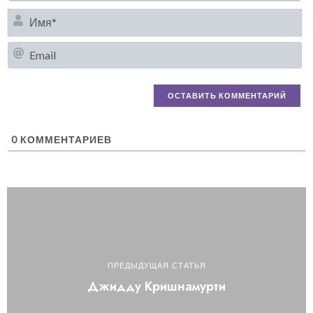
И
Em
0
КОММЕНТАРИЕВ
ПРЕДЫДУЩАЯ СТАТЬЯ
Джидду Кришнамурти