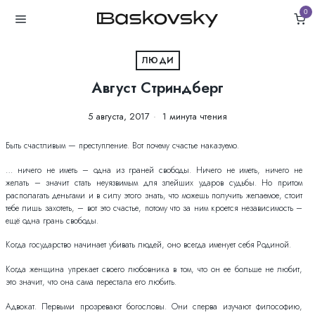
0
ЛЮДИ
Август Стриндберг
5 августа, 2017
1 минута чтения
Быть счастливым — преступление. Вот почему счастье наказуемо.
… ничего не иметь – одна из граней свободы. Ничего не иметь, ничего не
желать – значит стать неуязвимым для злейших ударов судьбы. Но притом
располагать деньгами и в силу этого знать, что можешь получить желаемое, стоит
тебе лишь захотеть, – вот это счастье, потому что за ним кроется независимость –
ещё одна грань свободы.
Когда государство начинает убивать людей, оно всегда именует себя Родиной.
Когда женщина упрекает своего любовника в том, что он ее больше не любит,
это значит, что она сама перестала его любить.
Адвокат. Первыми прозревают богословы. Они сперва изучают философию,