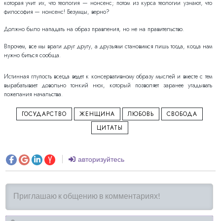
которая учит их, что теология — нонсенс; потом из курса теологии узнают, что
философия — нонсенс! Безумцы, верно?
Должно было нападать на образ правления, но не на правительство.
Впрочем, все мы враги друг другу, а друзьями становимся лишь тогда, когда нам
нужно биться сообща.
Истинная глупость всегда ведет к консервативному образу мыслей и вместе с тем
вырабатывает довольно тонкий нюх, который позволяет заранее угадывать
пожелания начальства.
ГОСУДАРСТВО
ЖЕНЩИНА
ЛЮБОВЬ
СВОБОДА
ЦИТАТЫ
авторизуйтесь
И