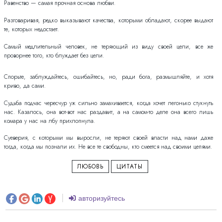
Равенство — самая прочная основа любви.
Разговаривая, редко выказывают качества, которыми обладают, скорее выдают
те, которых недостает.
Самый медлительный человек, не теряющий из виду своей цели, все же
проворнее того, кто блуждает без цели.
Спорьте, заблуждайтесь, ошибайтесь, но, ради бога, размышляйте, и хотя
криво, да сами.
Судьба подчас чересчур уж сильно замахивается, когда хочет легонько стукнуть
нас. Казалось, она вот-вот нас раздавит, а на самом-то деле она всего лишь
комара у нас на лбу прихлопнула.
Суеверия, с которыми мы выросли, не теряют своей власти над нами даже
тогда, когда мы познали их. Не все те свободны, кто смеется над своими цепями.
ЛЮБОВЬ
ЦИТАТЫ
авторизуйтесь