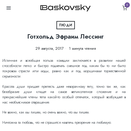
0
ЛЮДИ
Готхольд Эфраим Лессинг
29 августа, 2017
1 минута чтения
Истинная и всеобщая польза комедии заключается в развитии нашей
способности легко и быстро подмечать смешное под каким бы то ни было
покровом страсти или моды, равно как и под морщинами торжественной
серьезности.
Красота души придает прелесть даже невзрачному телу, точно так же, как
безобразие души кладет на самое великолепное сложение и на
прекраснейшие члены тела какой-то особый отпечаток, который возбуждает в
нас необъяснимое отвращение.
Не важно, как мы пишем, но очень важно, что мы пишем.
Ничтожна та любовь, что не страшится навлечь презрение на любимую.