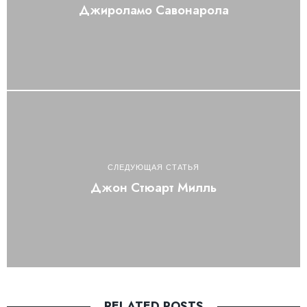
Джироламо Савонарола
СЛЕДУЮЩАЯ СТАТЬЯ
Джон Стюарт Милль
RELATED POSTS