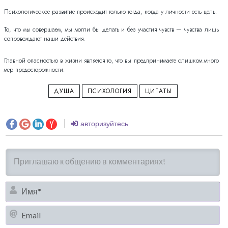
Психологическое развитие происходит только тогда, когда у личности есть цель.
То, что мы совершаем, мы могли бы делать и без участия чувств — чувства лишь
сопровождают наши действия.
Главной опасностью в жизни является то, что вы предпринимаете слишком много
мер предосторожности.
ДУША
ПСИХОЛОГИЯ
ЦИТАТЫ
авторизуйтесь
И
Em