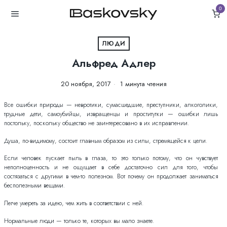
0
ЛЮДИ
Альфред Адлер
20 ноября, 2017
1 минута чтения
Все ошибки природы — невротики, сумасшедшие, преступники, алкоголики,
трудные дети, самоубийцы, извращенцы и проститутки — ошибки лишь
постольку, поскольку общество не заинтересовано в их исправлении.
Душа, по-видимому, состоит главным образом из силы, стремящейся к цели.
Если человек пускает пыль в глаза, то это только потому, что он чувствует
неполноценность и не ощущает в себе достаточно сил для того, чтобы
состязаться с другими в чем-то полезном. Вот почему он продолжает заниматься
бесполезными вещами.
Легче умереть за идею, чем жить в соответствии с ней.
Нормальные люди — только те, которых вы мало знаете.