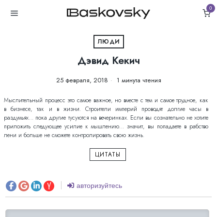
0
ЛЮДИ
Дэвид Кекич
25 февраля, 2018
1 минута чтения
Мыслительный процесс это самое важное, но вместе с тем и самое трудное, как
в бизнесе, так и в жизни. Строители империй проводят долгие часы в
раздумьях… пока другие тусуются на вечеринках. Если вы сознательно не хотите
приложить следующее усилие к мышлению… значит, вы попадаете в рабство
лени и больше не сможете контролировать свою жизнь.
ЦИТАТЫ
авторизуйтесь