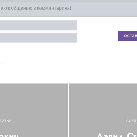
Имя*
Email
ТАТЬЯ
СЛЕД
екич
Дэвид С