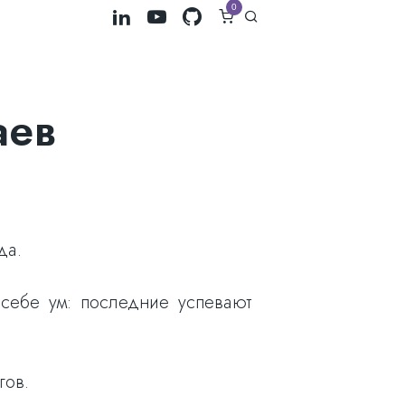
0
аев
да.
себе ум: последние успевают
гов.