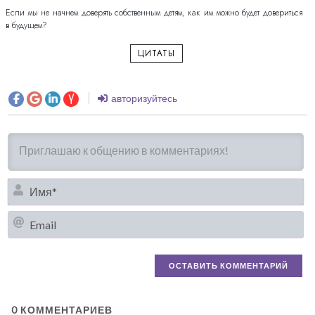
Если мы не начнем доверять собственным детям, как им можно будет довериться
в будущем?
ЦИТАТЫ
авторизуйтесь
И
Em
0
КОММЕНТАРИЕВ