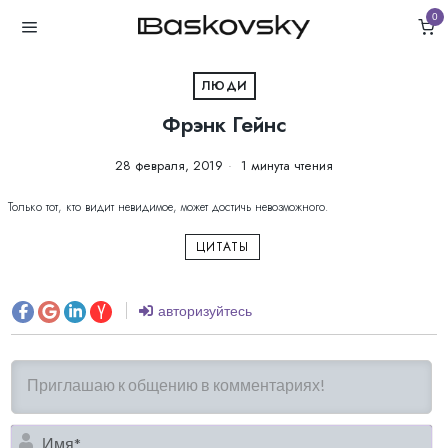
0
ЛЮДИ
Фрэнк Гейнс
28 февраля, 2019
1 минута чтения
Только тот, кто видит невидимое, может достичь невозможного.
ЦИТАТЫ
авторизуйтесь
И