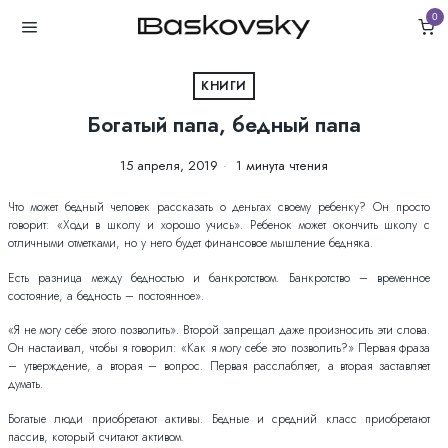
0
КНИГИ
Богатый папа, бедный папа
15 апреля, 2019
1 минута чтения
Что может бедный человек рассказать о деньгах своему ребенку? Он просто
говорит: «Ходи в школу и хорошо учись». Ребенок может окончить школу с
отличными отметками, но у него будет финансовое мышление бедняка.
Есть разница между бедностью и банкротством. Банкротство – временное
состояние, а бедность – постоянное».
«Я не могу себе этого позволить». Второй запрещал даже произносить эти слова.
Он настаивал, чтобы я говорил: «Как я могу себе это позволить?» Первая фраза
– утверждение, а вторая – вопрос. Первая расслабляет, а вторая заставляет
думать.
Богатые люди приобретают активы. Бедные и средний класс приобретают
пассив, который считают активом.