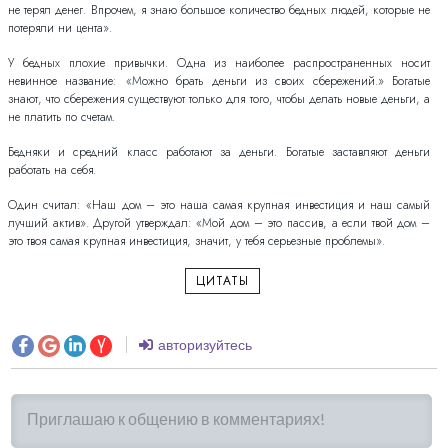
не терял денег. Впрочем, я знаю большое количество бедных людей, которые не
потеряли ни цента».
У бедных плохие привычки. Одна из наиболее распространенных носит
невинное название: «Можно брать деньги из своих сбережений.» Богатые
знают, что сбережения существуют только для того, чтобы делать новые деньги, а
не платить по счетам.
Бедняки и средний класс работают за деньги. Богатые заставляют деньги
работать на себя.
Один считал: «Наш дом – это наша самая крупная инвестиция и наш самый
лучший актив». Другой утверждал: «Мой дом – это пассив, а если твой дом –
это твоя самая крупная инвестиция, значит, у тебя серьезные проблемы».
ЦИТАТЫ
авторизуйтесь