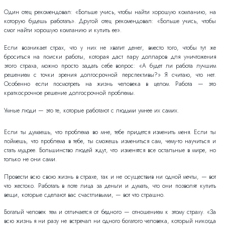
Один отец рекомендовал: «Больше учись, чтобы найти хорошую компанию, на
которую будешь работать». Другой отец рекомендовал: «Больше учись, чтобы
смог найти хорошую компанию и купить ее».
Если возникает страх, что у них не хватит денег, вместо того, чтобы тут же
броситься на поиски работы, которая даст пару долларов для уничтожения
этого страха, можно просто задать себе вопрос: «А будет ли работа лучшим
решением с точки зрения долгосрочной перспективы?» Я считаю, что нет.
Особенно если посмотреть на жизнь человека в целом. Работа — это
краткосрочное решение долгосрочной проблемы.
Умные люди — это те, которые работают с людьми умнее их самих.
Если ты думаешь, что проблема во мне, тебе придется изменить меня. Если ты
поймешь, что проблема в тебе, ты сможешь измениться сам, чему-то научиться и
стать мудрее. Большинство людей ждут, что изменятся все остальные в мире, но
только не они сами.
Провести всю свою жизнь в страхе, так и не осуществив ни одной мечты, — вот
что жестоко. Работать в поте лица за деньги и думать, что они позволят купить
вещи, которые сделают вас счастливыми, — вот что страшно.
Богатый человек тем и отличается от бедного — отношением к этому страху. «За
всю жизнь я ни разу не встречал ни одного богатого человека, который никогда