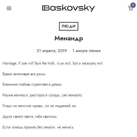
0
ЛЮДИ
Менандр
21 апреля, 2019
1 минута чтения
Marriage, if one will face the truth, is an evil, but a necessary evil.
Время залечивает все раны.
Взаимная любовь скрепляется детьми.
Решив жениться, расспроси соседа, уже женатого.
Гляди на женские нравы, но не подражай им.
Друга своего хваля, себя хвалишь.
Если хочешь прожить без печали, не женись.