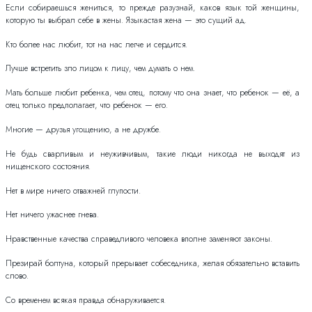
Если собираешься жениться, то прежде разузнай, каков язык той женщины,
которую ты выбрал себе в жены. Языкастая жена — это сущий ад.
Кто более нас любит, тот на нас легче и сердится.
Лучше встретить зло лицом к лицу, чем думать о нем.
Мать больше любит ребенка, чем отец, потому что она знает, что ребенок — её, а
отец только предполагает, что ребенок — его.
Многие — друзья угощению, а не дружбе.
Не будь сварливым и неуживчивым, такие люди никогда не выходят из
нищенского состояния.
Нет в мире ничего отважней глупости.
Нет ничего ужаснее гнева.
Нравственные качества справедливого человека вполне заменяют законы.
Презирай болтуна, который прерывает собеседника, желая обязательно вставить
слово.
Со временем всякая правда обнаруживается.