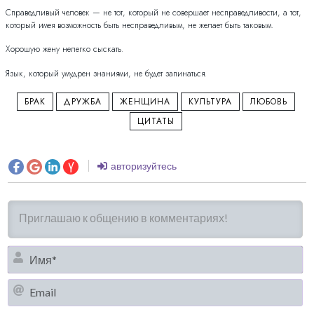
Справедливый человек — не тот, который не совершает несправедливости, а тот,
который имея возможность быть несправедливым, не желает быть таковым.
Хорошую жену нелегко сыскать.
Язык, который умудрен знаниями, не будет запинаться.
БРАК
ДРУЖБА
ЖЕНЩИНА
КУЛЬТУРА
ЛЮБОВЬ
ЦИТАТЫ
авторизуйтесь
И
Em