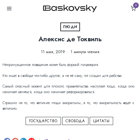
0
ЛЮДИ
Алексис де Токвиль
11 мая, 2019
1 минута чтения
Непринужденное поведение может быть формой лицемерия.
Кто ищет в свободе что-либо другое, а не её саму, тот создан для рабства.
Самый опасный момент для плохого правительства наступает тогда, когда оно
начинает меняться, когда оно начинает реформироваться.
Страшно не то, что великие люди аморальны, а то, что аморальность ведёт к
величию.
ГОСУДАРСТВО
СВОБОДА
ЦИТАТЫ