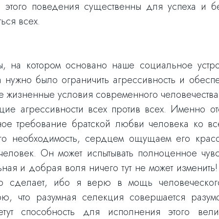
и этого поведения существенны для успеха и бе
ься всех.
 на котором основано наше социальное устройс
да нужно было ограничить агрессивность и обесп
 жизненные условия современного человечества,
щие агрессивности всех против всех. Именно от
ное требование братской любви человека ко вс
го необходимость, сердцем ощущаем его красо
н человек. Он может испытывать полноценное чув
ная и добрая воля ничего тут не может изменить!
это сделает, ибо я верю в мощь человеческо
ерю, что разумная селекция совершается разум
тут способность для исполнения этого вел