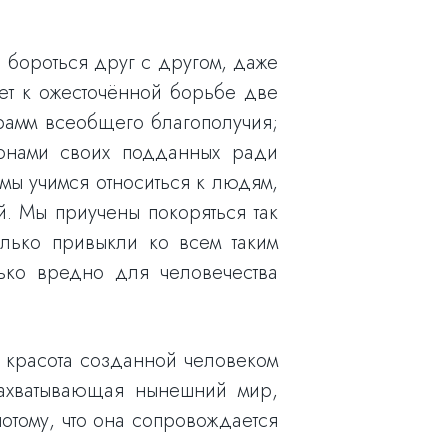
и бороться друг с другом, даже
ает к ожесточённой борьбе две
грамм всеобщего благополучия;
ионами своих подданных ради
мы учимся относиться к людям,
й. Мы приучены покоряться так
олько привыкли ко всем таким
лько вредно для человечества
 красота созданной человеком
захватывающая нынешний мир,
отому, что она сопровождается