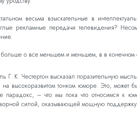
му уродству.
тальном весьма взыскательные в интеллектуаль
глые рекламные передачи телевидения? Несомн
ение.
больше о все меньшем и меньшем, в в конечном с
ь Г. К. Честертон высказал поразительную мысль
 на высокоразвитом тонком юморе. Это, может б
 парадокс, – что мы пока что относимся к юмо
готворной силой, оказывающей мощную поддержку