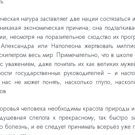
ь.
ческая натура заставляет две нации состязаться 
 никакая экономическая причина; она подталкив
ии, несмотря на поразительное сходство их про
ь Александра или Наполеона жертвовать милл
скипетром весь мир. Примечательно, что в школе 
с уважением; даже почитать их как великих муже
ости государственных руководителей – и наст
 нас не может понять, насколько глупо, наско
ов.
оровья человека необходимы красота природы и
душевная слепота к прекрасному, так быстро 
ю болезнь, и её следует принимать всерьёз уже п