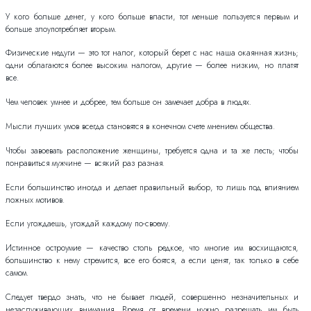
У кого больше денег, у кого больше власти, тот меньше пользуется первым и
больше злоупотребляет вторым.
Физические недуги — это тот налог, который берет с нас наша окаянная жизнь;
одни облагаются более высоким налогом, другие — более низким, но платят
все.
Чем человек умнее и добрее, тем больше он замечает добра в людях.
Мысли лучших умов всегда становятся в конечном счете мнением общества.
Чтобы завоевать расположение женщины, требуется одна и та же лесть; чтобы
понравиться мужчине — всякий раз разная.
Если большинство иногда и делает правильный выбор, то лишь под влиянием
ложных мотивов.
Если угождаешь, угождай каждому по-своему.
Истинное остроумие — качество столь редкое, что многие им восхищаются,
большинство к нему стремится, все его боятся, а если ценят, так только в себе
самом.
Следует твердо знать, что не бывает людей, совершенно незначительных и
незаслуживающих внимания. Время от времени нужно разрешать им быть