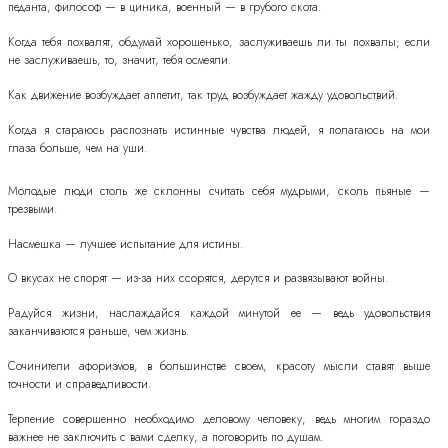
педанта, философ — в циника, военный — в грубого скота.
Когда тебя похвалят, обдумай хорошенько, заслуживаешь ли ты похвалы; если
не заслуживаешь, то, значит, тебя осмеяли.
Как движение возбуждает аппетит, так труд возбуждает жажду удовольствий.
Когда я стараюсь распознать истинные чувства людей, я полагаюсь на мои
глаза больше, чем на уши.
Молодые люди столь же склонны считать себя мудрыми, сколь пьяные —
трезвыми.
Насмешка — лучшее испытание для истины.
О вкусах не спорят — из-за них ссорятся, дерутся и развязывают войны.
Радуйся жизни, наслаждайся каждой минутой ее — ведь удовольствия
заканчиваются раньше, чем жизнь.
Сочинители афоризмов, в большинстве своем, красоту мысли ставят выше
точности и справедливости.
Терпение совершенно необходимо деловому человеку, ведь многим гораздо
важнее не заключить с вами сделку, а поговорить по душам.