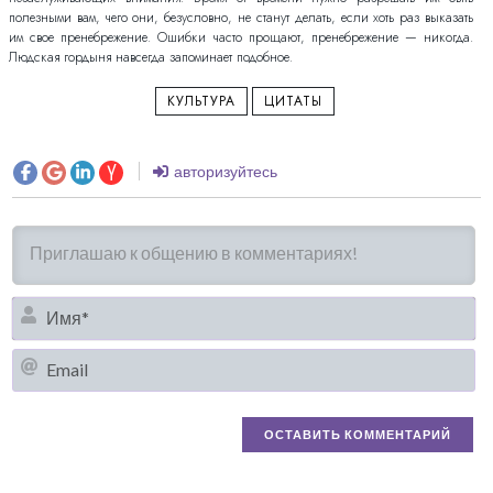
полезными вам, чего они, безусловно, не станут делать, если хоть раз выказать
им свое пренебрежение. Ошибки часто прощают, пренебрежение — никогда.
Людская гордыня навсегда запоминает подобное.
КУЛЬТУРА
ЦИТАТЫ
авторизуйтесь
И
Em