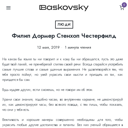
0
ЛЮДИ
Филип Дормер Стенхоп Честерфилд
12 мая, 2019
1 минута чтения
На каком бы языке ты ни говорил и к кому бы ни обращался, пусть это даже
будет твой лакей, не пренебрегай стилем своей речи. Всегда старайся употребить
самые лучшие слова и самые удачные выражения. Не удовлетворяйся тем, что
тебя просто поймут, но умей украсить свои мысли и приодеть их так, как
приоделся бы сам.
Будь мудрее других, если сможешь, но не говори им об этом.
Храни свои знания, подобно часам, во внутреннем кармане; не демонстрируй
их, как демонстрируют часы, без всякого повода, с тем лишь, чтобы показать,
что они у тебя есть.
Вежливость и хорошие манеры совершенно необходимы для того, чтобы
украсить любые другие достоинства и таланты. Без них ученый обращается в