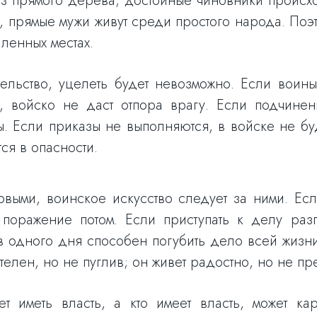
з прямого дерева; достойные чиновники происх
х, прямые мужи живут среди простого народа. Поэ
аленных местах.
льство, уцелеть будет невозможно. Если воины 
, войско не даст отпора врагу. Если подчине
. Если приказы не выполняются, в войске не бу
ся в опасности.
рвыми, воинское искусство следует за ними. Ес
поражение потом. Если приступать к делу раз
ев одного дня способен погубить дело всей жизн
телен, но не пуглив; он живет радостно, но не пр
ет иметь власть, а кто имеет власть, может ка