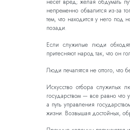
несет вред; желая обдумать п
непременно обвалится из-за тог
тем, что находится у него под н
позади.
Если служилые люди обходятс
притесняют народ так, что он го
Люди печалятся не оттого, что бе
Искусство отбора служилых лю
государством — все равно что ух
а путь управления государством
жизни. Возвышая достойных, об