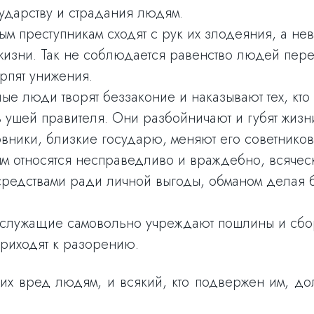
ударству и страдания людям.
сным преступникам сходят с рук их злодеяния, а н
жизни. Так не соблюдается равенство людей пере
рпят унижения.
илые люди творят беззаконие и наказывают тех, кто
 ушей правителя. Они разбойничают и губят жизни
новники, близкие государю, меняют его советнико
ым относятся несправедливо и враждебно, всяческ
средствами ради личной выгоды, обманом делая б
ые служащие самовольно учреждают пошлины и сбо
приходят к разорению.
их вред людям, и всякий, кто подвержен им, до