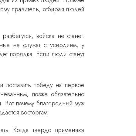
одят из прямых людей. Прямые
тому правитель, отбирая людей
разбегутся, войска не станет.
нные не служат с усердием, у
дет порядка. Если люди станут
ли поставить победу на первое
гневанным, позже обязательно
и. Вот почему благородный муж
едается восторгам.
рать. Когда твердо применяют