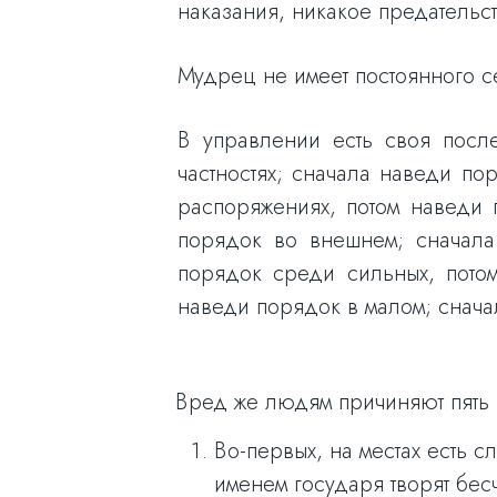
наказания, никакое предательс
Мудрец не имеет постоянного с
В управлении есть своя посл
частностях; сначала наведи п
распоряжениях, потом наведи 
порядок во внешнем; сначала
порядок среди сильных, пото
наведи порядок в малом; снача
Вред же людям причиняют пять
Во-первых, на местах есть 
именем государя творят бес