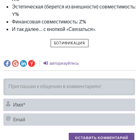
Эстетическая (берется из внешности) совместимость:
Y%
Финансовая совместимость: Z%
И так далее… с кнопкой «Связаться».
БОТИФИКАЦИЯ
авторизуйтесь
И
Em