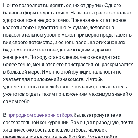
Но что позволяет выделять одних от других? Одного
баланса форм недостаточно. Называть красотою только
здоровье тоже недостаточно. Привязанных паттернов
красоты тоже недостаточно. Я думаю, человек на
подсознательном уровне может примерно представлять
вид своего потомства, и основываясь на этих знаниях,
будет меняться его поведение к одним и другим
женщинам. По ходу становления, человек видит это
более точно, меняются его пристрастия, он раскрывается
в большей мере. Именно этой функциональности не
хватает для приложений знакомств. И чтобы
удовлетворить свои любовные желания, пользователь
уже готов отдать таким приложениям максимум знаний о
самом себе.
В
природном сценарии отбора
была затронута тема
состязательной конкуренции. Замещая природную, почти
хищническую составляющую отбора, человек
переключился на социальный отбор. Можно пойти