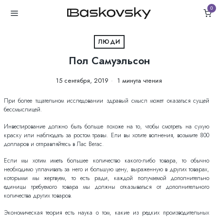
0
ЛЮДИ
Пол Самуэльсон
15 сентября, 2019
1 минута чтения
При более тщательном исследовании здравый смысл может оказаться сущей
бессмыслицей.
Инвестирование должно быть больше похоже на то, чтобы смотреть на сухую
краску или наблюдать за ростом травы. Ели вы хотите волнения, возьмите 800
долларов и отправляйтесь в Лас Вегас.
Если мы хотим иметь большее количество какого-либо товара, то обычно
необходимо уплачивать за него и большую цену, выраженную в других товарах,
которыми мы жертвуем, то есть ради, каждой получаемой дополнительно
единицы требуемого товара мы должны отказываться от дополнительного
количества других товаров.
Экономическая теория есть наука о том, какие из редких производительных