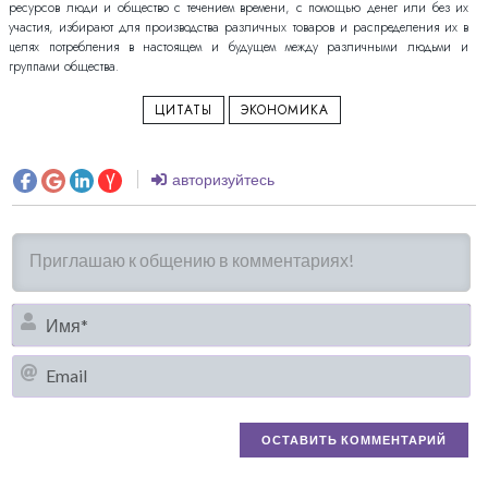
ресурсов люди и общество с течением времени, с помощью денег или без их
участия, избирают для производства различных товаров и распределения их в
целях потребления в настоящем и будущем между различными людьми и
группами общества.
ЦИТАТЫ
ЭКОНОМИКА
авторизуйтесь
И
Em