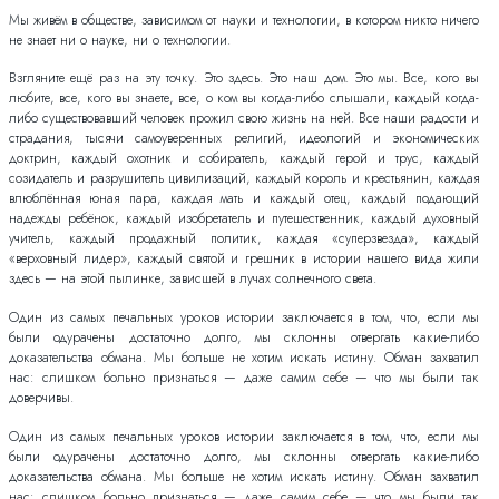
Мы живём в обществе, зависимом от науки и технологии, в котором никто ничего
не знает ни о науке, ни о технологии.
Взгляните ещё раз на эту точку. Это здесь. Это наш дом. Это мы. Все, кого вы
любите, все, кого вы знаете, все, о ком вы когда-либо слышали, каждый когда-
либо существовавший человек прожил свою жизнь на ней. Все наши радости и
страдания, тысячи самоуверенных религий, идеологий и экономических
доктрин, каждый охотник и собиратель, каждый герой и трус, каждый
созидатель и разрушитель цивилизаций, каждый король и крестьянин, каждая
влюблённая юная пара, каждая мать и каждый отец, каждый подающий
надежды ребёнок, каждый изобретатель и путешественник, каждый духовный
учитель, каждый продажный политик, каждая «суперзвезда», каждый
«верховный лидер», каждый святой и грешник в истории нашего вида жили
здесь — на этой пылинке, зависшей в лучах солнечного света.
Один из самых печальных уроков истории заключается в том, что, если мы
были одурачены достаточно долго, мы склонны отвергать какие-либо
доказательства обмана. Мы больше не хотим искать истину. Обман захватил
нас: слишком больно признаться — даже самим себе — что мы были так
доверчивы.
Один из самых печальных уроков истории заключается в том, что, если мы
были одурачены достаточно долго, мы склонны отвергать какие-либо
доказательства обмана. Мы больше не хотим искать истину. Обман захватил
нас: слишком больно признаться — даже самим себе — что мы были так