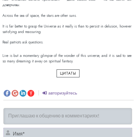
доверчивы.
Across the sea of space, the stars are other suns.
It is far better to grasp the Universe as it really is than to persist in delusion, however
satisfying and reassuring.
Real patriots ask questions.
Live is but a momentary glimpse of the wonder of this universe, and it is sad to see
so many dreaming it away on spiritual fantasy.
ЦИТАТЫ
авторизуйтесь
И