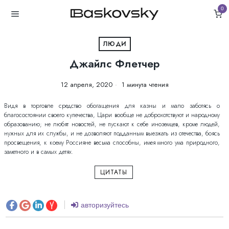
0
ЛЮДИ
Джайлс Флетчер
12 апреля, 2020
1 минута чтения
Видя в торговле средство обогащения для казны и мало заботясь о
благосостоянии своего купечества, Цари вообще не доброхотствуют и народному
образованию; не любят новостей, не пускают к себе иноземцев, кроме людей,
нужных для их службы, и не дозволяют подданным выезжать из отечества, боясь
просвещения, к коему Россияне весьма способны, имея много ума природного,
заметного и в самых детях.
ЦИТАТЫ
авторизуйтесь