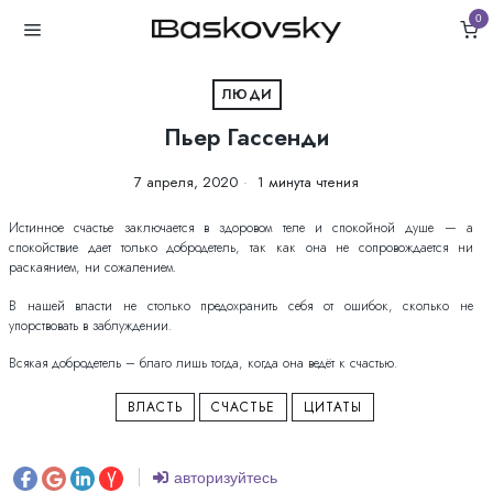
0
ЛЮДИ
Пьер Гассенди
7 апреля, 2020
1 минута чтения
Истинное счастье заключается в здоровом теле и спокойной душе — а
спокойствие дает только добродетель, так как она не сопровождается ни
раскаянием, ни сожалением.
В нашей власти не столько предохранить себя от ошибок, сколько не
упорствовать в заблуждении.
Всякая добродетель – благо лишь тогда, когда она ведёт к счастью.
ВЛАСТЬ
СЧАСТЬЕ
ЦИТАТЫ
авторизуйтесь