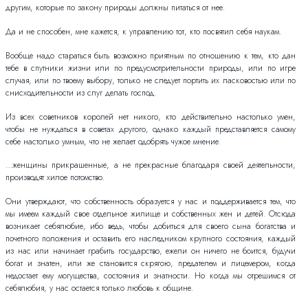
другим, которые по закону природы должны питаться от нее.
Да и не способен, мне кажется, к управлению тот, кто посвятил себя наукам.
Вообще надо стараться быть возможно приятным по отношению к тем, кто дан
тебе в спутники жизни или по предусмотрительности природы, или по игре
случая, или по твоему выбору, только не следует портить их ласковостью или по
снисходительности из слуг делать господ.
Из всех советников королей нет никого, кто действительно настолько умен,
чтобы не нуждаться в советах другого, однако каждый представляется самому
себе настолько умным, что не желает одобрять чужое мнение.
…женщины прикрашенные, а не прекрасные благодаря своей деятельности,
производят хилое потомство.
Они утверждают, что собственность образуется у нас и поддерживается тем, что
мы имеем каждый свое отдельное жилище и собственных жен и детей. Отсюда
возникает себялюбие, ибо ведь, чтобы добиться для своего сына богатства и
почетного положения и оставить его наследником крупного состояния, каждый
из нас или начинает грабить государство, ежели он ничего не боится, будучи
богат и знатен, или же становится скрягою, предателем и лицемером, когда
недостает ему могущества, состояния и знатности. Но когда мы отрешимся от
себялюбия, у нас остается только любовь к общине.