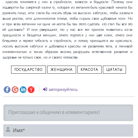
…красота почитается у них в стройности, живости и бодрости. Поэтому они
подвергли бы смертной казни ту, которая из желания быть красивой начала бы
румянить лицо, или стала бы носить обувь на высоких каблуках, чтобы казаться
выше ростом, или длиннополое платье, чтобы скрыть свои дубоватые ноги. Но
и при всем желании ни одна не могла бы там этого сделать: кто стал бы все это
ей доставать? И они утверждают, что у нас все эти прихоти появились из-за
праздности и безделья женщин, отчего портится у них цвет кожи, отчего они
бледнеют и теряют гибкость и стройность; и потому приходится им краситься,
носить высокие каблуки и добиваться красоты не развитием тела, а ленивой
изнеженностью и таким образом вконец разрушать естественное развитие и
здоровье не только свое, но и своего потомства.
ГОСУДАРСТВО
ЖЕНЩИНА
КРАСОТА
ЦИТАТЫ
авторизуйтесь
И