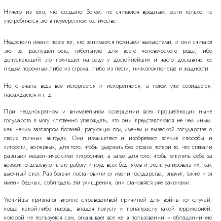
Ничего из того, что создано Богом, не считается вредным, если только не
употребляется это в неумеренном количестве.
Недостоин имени поэта тот, кто занимается ложными вымыслами, и они считают
это за распущенность, гибельную для всего человеческого рода, ибо
допускающий это похищает награду у достойнейших и часто доставляет её
людям порочным либо из страха, либо из лести, низкопоклонства и жадности.
Но сначала ведь все исторгается и искореняется, а потом уже созидается,
насаждается и т. д.
При неоднократном и внимательном созерцании всех процветающих ныне
государств я могу клятвенно утверждать, что они представляются не чем иным,
как неким заговором богачей, ратующих под именем и вывеской государства о
своих личных выгодах. Они измышляют и изобретают всякие способы и
хитрости, во-первых, для того, чтобы удержать без страха потери то, что стяжали
разными мошенническими хитростями, а затем для того, чтобы откупить себе за
возможно дешевую плату работу и труд всех бедняков и эксплуатировать их, как
вьючный скот. Раз богачи постановили от имени государства, значит, также и от
имени бедных, соблюдать эти ухищрения, они становятся уже законами.
Утопийцы признают вполне справедливой причиной для войны тот случай,
когда какой-либо народ, владея попусту и понапрасну такой территорией,
которой не пользуется сам, отказывает все же в пользовании и обладании ею