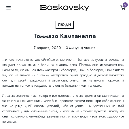
0
ЛЮДИ
Томмазо Кампанелла
7 апреля, 2020
3 минут(ы) чтения
…и того почитают за достойнейшего, кто изучил больше искусств и ремесел и
кто умеет применять их с большим знанием дела. Поэтому они издеваются над
нами за то, что мы называем мастеров неблагородными, а благородными считаем
тех, кто не знаком ни с каким мастерством, живет праздно и держит множество
слуг для своей праздности и распутства, отчего, как из школы пороков, и
выходит на погибель государства столько бездельников и злодеев.
Лица же должностные, которые все являются в то же время и священниками, а
также и ученые-наставники могут быть производителями лишь при соблюдении в
течение ряда дней многих условий, ибо от усиленных умственных занятий
ослабевают у них жизненные силы, и мозг их не источает мужества, потому что
они постоянно о чем-нибудь размышляют, и производят из-за этого худосочное
потомство.