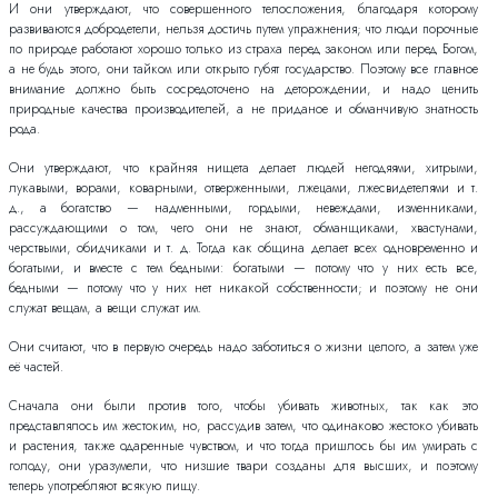
И они утверждают, что совершенного телосложения, благодаря которому
развиваются добродетели, нельзя достичь путем упражнения; что люди порочные
по природе работают хорошо только из страха перед законом или перед Богом,
а не будь этого, они тайком или открыто губят государство. Поэтому все главное
внимание должно быть сосредоточено на деторождении, и надо ценить
природные качества производителей, а не приданое и обманчивую знатность
рода.
Они утверждают, что крайняя нищета делает людей негодяями, хитрыми,
лукавыми, ворами, коварными, отверженными, лжецами, лжесвидетелями и т.
д., а богатство — надменными, гордыми, невеждами, изменниками,
рассуждающими о том, чего они не знают, обманщиками, хвастунами,
черствыми, обидчиками и т. д. Тогда как община делает всех одновременно и
богатыми, и вместе с тем бедными: богатыми — потому что у них есть все,
бедными — потому что у них нет никакой собственности; и поэтому не они
служат вещам, а вещи служат им.
Они считают, что в первую очередь надо заботиться о жизни целого, а затем уже
её частей.
Сначала они были против того, чтобы убивать животных, так как это
представлялось им жестоким, но, рассудив затем, что одинаково жестоко убивать
и растения, также одаренные чувством, и что тогда пришлось бы им умирать с
голоду, они уразумели, что низшие твари созданы для высших, и поэтому
теперь употребляют всякую пищу.