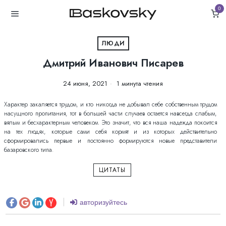
0
ЛЮДИ
Дмитрий Иванович Писарев
24 июня, 2021
1 минута чтения
Характер закаляется трудом, и кто никогда не добывал себе собственным трудом
насущного пропитания, тот в большей части случаев остается навсегда слабым,
вялым и бесхарактерным человеком. Это значит, что вся наша надежда покоится
на тех людях, которые сами себя кормят и из которых действительно
сформировались первые и постоянно формируются новые представители
базаровского типа.
ЦИТАТЫ
авторизуйтесь