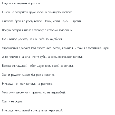
Научись правильно бриться.
Ничто не смотрится круче хорошо сидящего костюма.
Сначала брей по росту волос. Потом, если надо — против.
Всегда смотри в глаза человеку с которым говоришь.
Купи вантуз до того, как он тебе понадобится.
Упражнения сделают тебя счастливее. Бегай, качайся, играй в спортивные игры.
Джентльмен сначала чистит зубы, а затем повязывает галстук.
Всегда откладывай небольшую часть своей зарплаты.
Звони родителям хотя бы раз в неделю.
Никогда не носи галстук на резинке.
Жми руку уверенно и крепко, но не перегибай.
Хвали ее обувь.
Никогда не оставляй кружку пива недопитой.