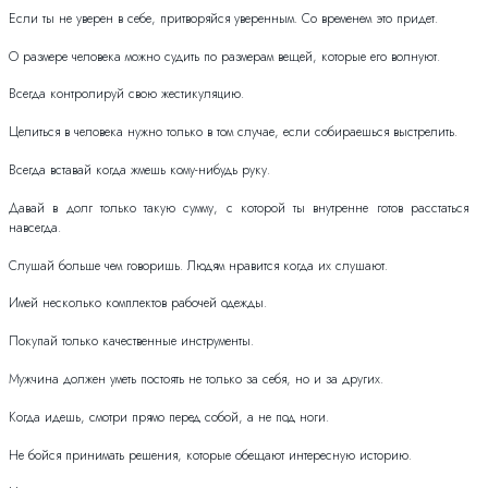
Если ты не уверен в себе, притворяйся уверенным. Со временем это придет.
О размере человека можно судить по размерам вещей, которые его волнуют.
Всегда контролируй свою жестикуляцию.
Целиться в человека нужно только в том случае, если собираешься выстрелить.
Всегда вставай когда жмешь кому-нибудь руку.
Давай в долг только такую сумму, с которой ты внутренне готов расстаться
навсегда.
Слушай больше чем говоришь. Людям нравится когда их слушают.
Имей несколько комплектов рабочей одежды.
Покупай только качественные инструменты.
Мужчина должен уметь постоять не только за себя, но и за других.
Когда идешь, смотри прямо перед собой, а не под ноги.
Не бойся принимать решения, которые обещают интересную историю.