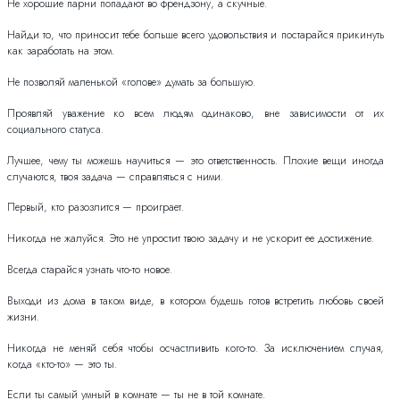
Не хорошие парни попадают во френдзону, а скучные.
Найди то, что приносит тебе больше всего удовольствия и постарайся прикинуть
как заработать на этом.
Не позволяй маленькой «голове» думать за большую.
Проявляй уважение ко всем людям одинаково, вне зависимости от их
социального статуса.
Лучшее, чему ты можешь научиться — это ответственность. Плохие вещи иногда
случаются, твоя задача — справляться с ними.
Первый, кто разозлится — проиграет.
Никогда не жалуйся. Это не упростит твою задачу и не ускорит ее достижение.
Всегда старайся узнать что-то новое.
Выходи из дома в таком виде, в котором будешь готов встретить любовь своей
жизни.
Никогда не меняй себя чтобы осчастливить кого-то. За исключением случая,
когда «кто-то» — это ты.
Если ты самый умный в комнате — ты не в той комнате.