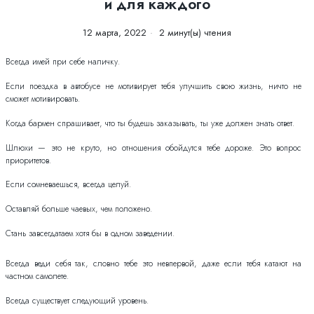
и для каждого
12 марта, 2022
2 минут(ы) чтения
Всегда имей при себе наличку.
Если поездка в автобусе не мотивирует тебя улучшить свою жизнь, ничто не
сможет мотивировать.
Когда бармен спрашивает, что ты будешь заказывать, ты уже должен знать ответ.
Шлюхи — это не круто, но отношения обойдутся тебе дороже. Это вопрос
приоритетов.
Если сомневаешься, всегда целуй.
Оставляй больше чаевых, чем положено.
Стань завсегдатаем хотя бы в одном заведении.
Всегда веди себя так, словно тебе это невпервой, даже если тебя катают на
частном самолете.
Всегда существует следующий уровень.