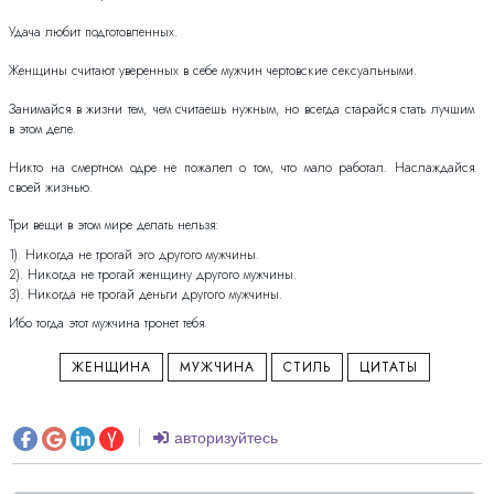
Удача любит подготовленных.
Женщины считают уверенных в себе мужчин чертовские сексуальными.
Занимайся в жизни тем, чем считаешь нужным, но всегда старайся стать лучшим
в этом деле.
Никто на смертном одре не пожалел о том, что мало работал. Наслаждайся
своей жизнью.
Три вещи в этом мире делать нельзя:
1). Никогда не трогай эго другого мужчины.
2). Никогда не трогай женщину другого мужчины.
3). Никогда не трогай деньги другого мужчины.
Ибо тогда этот мужчина тронет тебя.
ЖЕНЩИНА
МУЖЧИНА
СТИЛЬ
ЦИТАТЫ
авторизуйтесь