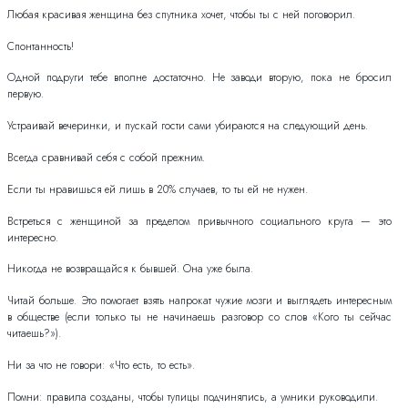
Любая красивая женщина без спутника хочет, чтобы ты с ней поговорил.
Спонтанность!
Одной подруги тебе вполне достаточно. Не заводи вторую, пока не бросил
первую.
Устраивай вечеринки, и пускай гости сами убираются на следующий день.
Всегда сравнивай себя с собой прежним.
Если ты нравишься ей лишь в 20% случаев, то ты ей не нужен.
Встреться с женщиной за пределом привычного социального круга — это
интересно.
Никогда не возвращайся к бывшей. Она уже была.
Читай больше. Это помогает взять напрокат чужие мозги и выглядеть интересным
в обществе (если только ты не начинаешь разговор со слов «Кого ты сейчас
читаешь?»).
Ни за что не говори: «Что есть, то есть».
Помни: правила созданы, чтобы тупицы подчинялись, а умники руководили.