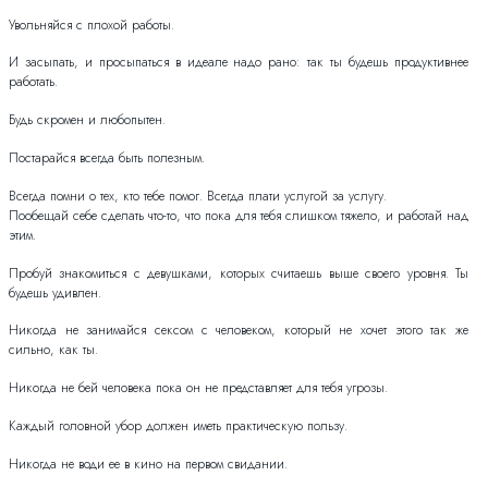
Увольняйся с плохой работы.
И засыпать, и просыпаться в идеале надо рано: так ты будешь продуктивнее
работать.
Будь скромен и любопытен.
Постарайся всегда быть полезным.
Всегда помни о тех, кто тебе помог. Всегда плати услугой за услугу.
Пообещай себе сделать что-то, что пока для тебя слишком тяжело, и работай над
этим.
Пробуй знакомиться с девушками, которых считаешь выше своего уровня. Ты
будешь удивлен.
Никогда не занимайся сексом с человеком, который не хочет этого так же
сильно, как ты.
Никогда не бей человека пока он не представляет для тебя угрозы.
Каждый головной убор должен иметь практическую пользу.
Никогда не води ее в кино на первом свидании.