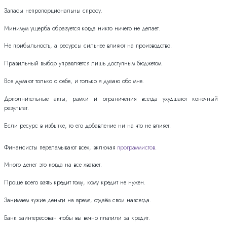
Запасы непропорциональны спросу.
Минимум ущерба образуется когда никто ничего не делает.
Не прибыльность, а ресурсы сильнее влияют на производство.
Правильный выбор управляется лишь доступным бюджетом.
Все думают только о себе, и только я думаю обо мне.
Дополнительные акты, рамки и ограничения всегда ухудшают конечный
результат.
Если ресурс в избытке, то его добавление ни на что не влияет.
Финансисты переламывают всех, включая
программистов
.
Много денег это когда на все хватает.
Проще всего взять кредит тому, кому кредит не нужен.
Занимаем чужие деньги на время, отдаём свои навсегда.
Банк заинтересован чтобы вы вечно платили за кредит.