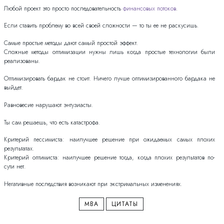
Любой проект это просто последовательность
финансовых потоков
.
Если ставить проблему во всей своей сложности — то ты ее не раскусишь.
Самые простые методы дают самый простой эффект.
Сложные методы оптимизации нужны лишь когда простые технологии были
реализованы.
Оптимизировать бардак не стоит. Ничего лучше оптимизированного бардака не
выйдет.
Равновесие нарушают энтузиасты.
Ты сам решаешь, что есть катастрофа.
Критерий пессимиста: наилучшее решение при ожидаемых самых плохих
результатах.
Критерий оптимиста: наилучшее решение тогда, когда плохих результатов по-
сути нет.
Негативные последствия возникают при экстримальных изменениях.
MBA
ЦИТАТЫ