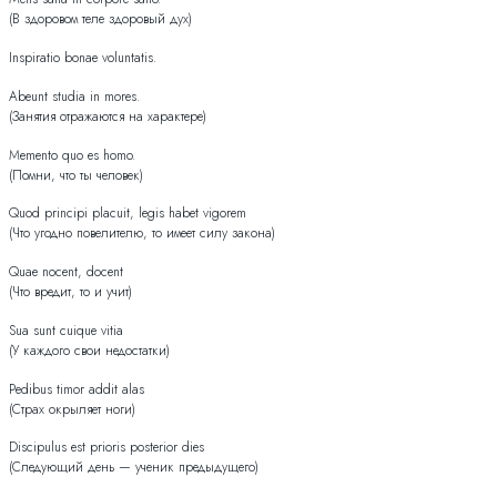
(В здоровом теле здоровый дух)
Inspiratio bonae voluntatis.
Abeunt studia in mores.
(Занятия отражаются на характере)
Memento quo es homo.
(Помни, что ты человек)
Quod principi placuit, legis habet vigorem
(Что угодно повелителю, то имеет силу закона)
Quae nocent, docent
(Что вредит, то и учит)
Sua sunt cuique vitia
(У каждого свои недостатки)
Pedibus timor addit alas
(Страх окрыляет ноги)
Discipulus est prioris posterior dies
(Cледующий день — ученик предыдущего)