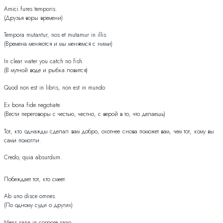
Amici fures temporis.
(Друзья воры времени)
Tempora mutantur, nos et mutamur in illis.
(Времена меняются и мы меняемся с ними)
In clear water you catch no fish.
(В мутной воде и рыбка ловится)
Quod non est in libris, non est in mundo
Ex bona fide negotiate.
(Вести переговоры с честью, честно, с верой в то, что делаешь)
Тот, кто однажды сделал вам добро, охотнее снова поможет вам, чем тот, кому вы
сами помогли.
Credo, quia absurdum.
Побеждает тот, кто смеет.
Ab uno disce omnes.
(По одному суди о других)
Mens sana in corpore sano.