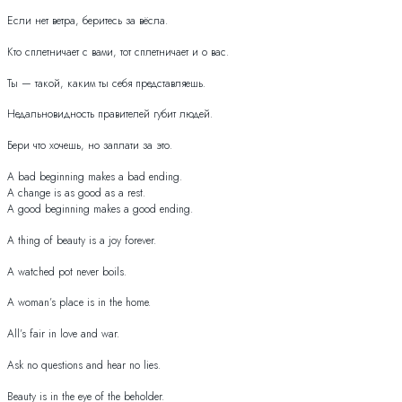
Если нет ветра, беритесь за вёсла.
Кто сплетничает с вами, тот сплетничает и о вас.
Ты — такой, каким ты себя представляешь.
Недальновидность правителей губит людей.
Бери что хочешь, но заплати за это.
A bad beginning makes a bad ending.
A change is as good as a rest.
A good beginning makes a good ending.
A thing of beauty is a joy forever.
A watched pot never boils.
A woman’s place is in the home.
All’s fair in love and war.
Ask no questions and hear no lies.
Beauty is in the eye of the beholder.