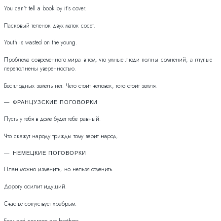
You can’t tell a book by it’s cover.
Ласковый теленок двух маток сосет.
Youth is wasted on the young.
Проблема современного мира в том, что умные люди полны сомнений, а глупые
переполнены уверенностью.
Бесплодных земель нет. Чего стоит человек, того стоит земля.
ФРАНЦУЗСКИЕ ПОГОВОРКИ
Пусть у тебя в доме будет тебе равный.
Что скажут народу трижды тому верит народ.
НЕМЕЦКИЕ ПОГОВОРКИ
План можно изменить, но нельзя отменить.
Дорогу осилит идущий.
Счастье сопутствует храбрым.
Fear and courage are brothers.