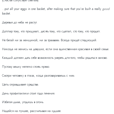
(Счастье сопутствует смелым)
…put all your eggs in one basket, after making sure that you’ve built a really
good
basket.
Деревья до неба не растут.
Доллар тому, кто придумал, десять тому, кто сделал, сто тому, кто продал.
Не бегай ни за женщиной, ни за трамваем. Всегда придёт следующий.
Никогда не женись на девушке, если она единственная красивая в своей семье.
Каждый должен дать себе возможность умереть для того, чтобы родиться заново.
Пустому мешку нелегко стоять прямо.
Смотри человеку в глаза, когда разговариваешь с ним.
Цель оправдывает средства.
День профилактики стоит года лечения.
Избегая дыма, угодишь в огонь.
Надейся на лучшее, рассчитывая на худшее.