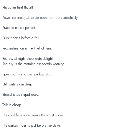
Physician heal thyself.
Power corrupts; absolute power corrupts absolutely.
Practice makes perfect.
Pride comes before a fall.
Procrastination is the thief of time.
Red sky at night shepherds delight.
Red sky in the morning shepherds warning.
Speak softly and carry a big stick.
Still waters run deep.
Stupid is as stupid does.
Talk is cheap.
The cobbler always wears the worst shoes.
The darkest hour is just before the dawn.