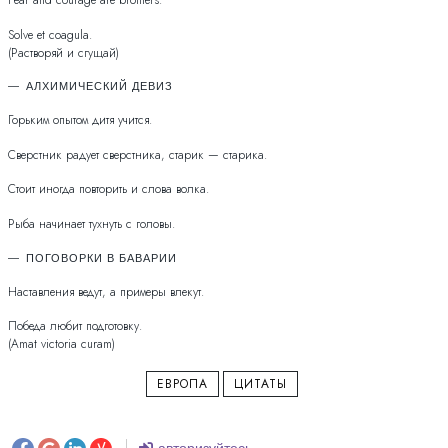
Solve et coagula.
(Растворяй и сгущай)
АЛХИМИЧЕСКИЙ ДЕВИЗ
Горьким опытом дитя учится.
Сверстник радует сверстника, старик — старика.
Стоит иногда повторить и слова волка.
Рыба начинает тухнуть с головы.
ПОГОВОРКИ В БАВАРИИ
Наставления ведут, а примеры влекут.
Победа любит подготовку.
(Amat victoria curam)
ЕВРОПА
ЦИТАТЫ
авторизуйтесь