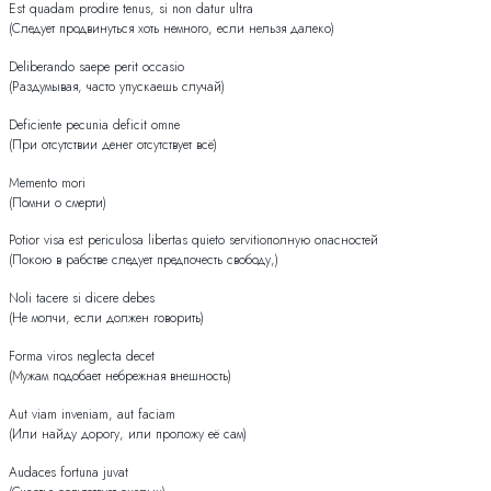
Est quadam prodire tenus, si non datur ultra
(Следует продвинуться хоть немного, если нельзя далеко)
Deliberando saepe perit occasio
(Раздумывая, часто упускаешь случай)
Deficiente pecunia deficit omne
(При отсутствии денег отсутствует всё)
Memento mori
(Помни о смерти)
Potior visa est periculosa libertas quieto servitioполную опасностей
(Покою в рабстве следует предпочесть свободу,)
Noli tacere si dicere debes
(Не молчи, если должен говорить)
Forma viros neglecta decet
(Мужам подобает небрежная внешность)
Aut viam inveniam, aut faciam
(Или найду дорогу, или проложу её сам)
Audaces fortuna juvat