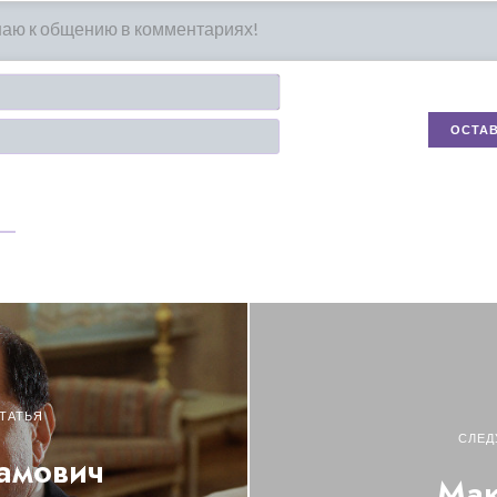
Имя*
Email
ТАТЬЯ
СЛЕД
амович
Мак