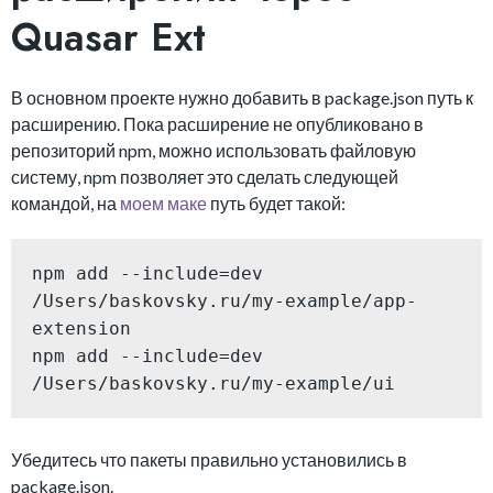
Quasar Ext
В основном проекте нужно добавить в package.json путь к
расширению. Пока расширение не опубликовано в
репозиторий npm, можно использовать файловую
систему, npm позволяет это сделать следующей
командой, на
моем маке
путь будет такой:
npm add --include=dev 
/Users/baskovsky.ru/my-example/app-
extension

npm add --include=dev 
/Users/baskovsky.ru/my-example/ui
Убедитесь что пакеты правильно установились в
package.json.