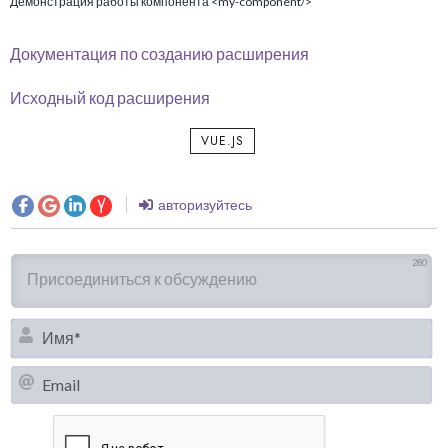
Демонстрация работы компонента <my-component/>
Документация по созданию расширения
Исходный код расширения
VUE.JS
авторизуйтесь
280
И
Em