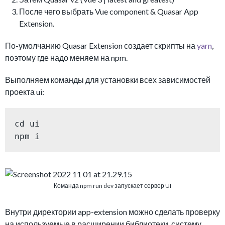
После чего выбрать Vue component & Quasar App
Extension.
По-умолчанию Quasar Extension создает скрипты на
yarn
,
поэтому где надо меняем на npm.
Выполняем команды для установки всех зависимостей
проекта ui:
cd ui

npm i
Команда npm run dev запускает сервер UI
Внутри директории app-extension можно сделать проверку
на используемые в расширении библиотеки, систему